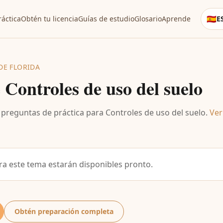
🇪🇸
áctica
Obtén tu licencia
Guías de estudio
Glosario
Aprende
E
Lang
DE FLORIDA
e
Controles de uso del suelo
y preguntas de práctica para
Controles de uso del suelo
.
Ver
ra este tema estarán disponibles pronto.
Obtén preparación completa