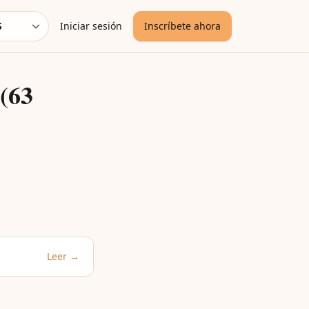
S
Iniciar sesión
Inscríbete ahora
uage
 (63
Leer →