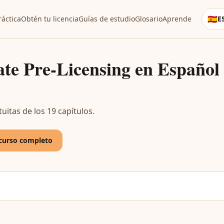
🇪🇸
áctica
Obtén tu licencia
Guías de estudio
Glosario
Aprende
E
Lang
ate Pre-Licensing en Español
tuitas de los 19 capítulos.
l curso completo