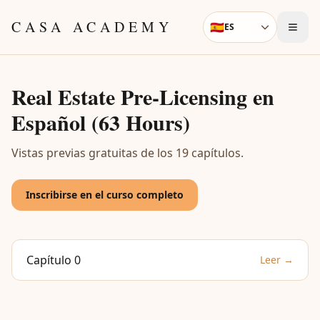
Skip to content
CASA ACADEMY
🇪🇸
ES
Language
Real Estate Pre-Licensing en
Español (63 Hours)
Vistas previas gratuitas de los 19 capítulos.
Inscribirse en el curso completo
Capítulo 0
Leer →